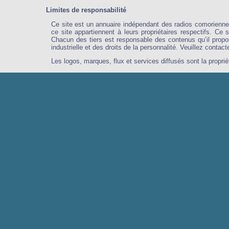
Limites de responsabilité
Ce site est un annuaire indépendant des radios comoriennes
ce site appartiennent à leurs propriétaires respectifs. Ce 
Chacun des tiers est responsable des contenus qu’il propose
industrielle et des droits de la personnalité. Veuillez conta
Les logos, marques, flux et services diffusés sont la propri